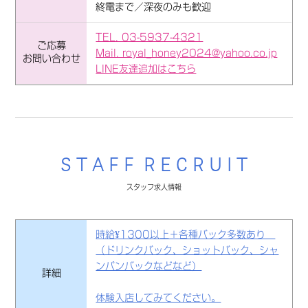
終電まで／深夜のみも歓迎
TEL. 03-5937-4321
ご応募
Mail. royal_honey2024@yahoo.co.jp
お問い合わせ
LINE友達追加はこちら
S T A F F R E C R U I T
スタッフ求人情報
時給¥1300以上＋各種バック多数あり
（ドリンクバック、ショットバック、シャ
ンパンバックなどなど）
詳細
体験入店してみてください。