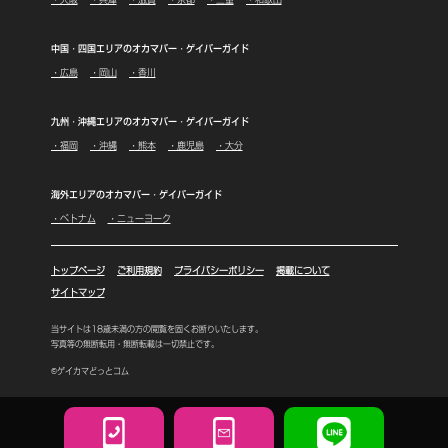
中国・四国エリアのオカマバー・ゲイバーガイド
・広島
・岡山
・香川
九州・沖縄エリアのオカマバー・ゲイバーガイド
・福岡
・沖縄
・熊本
・鹿児島
・大分
海外エリアのオカマバー・ゲイバーガイド
・ベトナム
・ニューヨーク
トップページ
ご利用規約
プライバシーポリシー
掲載について
サイトマップ
当サイトは18歳未満の方の閲覧を固くお断りいたします。
写真等の無断転用・無断転載は一切禁止です。
©ゲイカマどっとコム