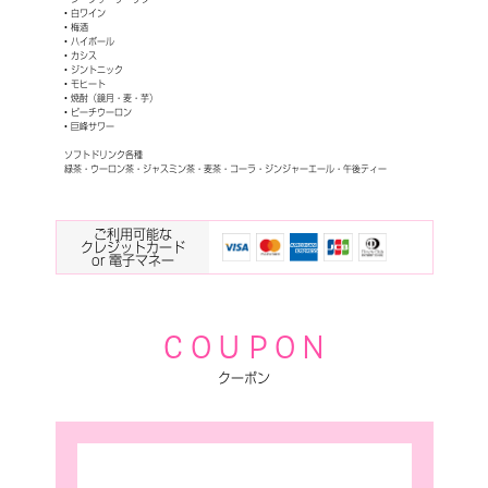
• 白ワイン
• 梅酒
• ハイボール
• カシス
• ジントニック
• モヒート
• 焼酎（鏡月・麦・芋）
• ピーチウーロン
• 巨峰サワー
ソフトドリンク各種
緑茶・ウーロン茶・ジャスミン茶・麦茶・コーラ・ジンジャーエール・午後ティー
ご利用可能な
クレジットカード
or 電子マネー
C O U P O N
クーポン