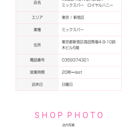
店名
ミックスバー ロイヤルハニー
エリア
東京 / 新宿区
業種
ミックスバー
東京都新宿区高田馬場4-9-10鈴
住所
木ビル5階
電話番号
0359374321
営業時間
20時〜last
店休日
日曜日
S H O P P H O T O
店内写真