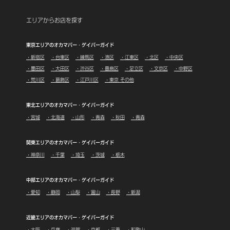
エリアからお店を探す
東京エリアのオカマバー・ゲイバーガイド
・新宿区
・台東区
・練馬区
・港区
・江東区
・北区
・中央区
・墨田区
・大田区
・渋谷区
・豊島区
・足立区
・文京区
・中野区
・荒川区
・葛飾区
・江戸川区
・東京 その他
東北エリアのオカマバー・ゲイバーガイド
・宮城
・北海道
・山形
・青森
・秋田
・青森
関東エリアのオカマバー・ゲイバーガイド
・神奈川
・千葉
・埼玉
・茨城
・栃木
中部エリアのオカマバー・ゲイバーガイド
・愛知
・静岡
・山梨
・富山
・長野
・新潟
近畿エリアのオカマバー・ゲイバーガイド
・大阪
・兵庫
・滋賀
・京都
・三重
・和歌山