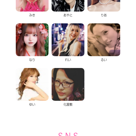
みき
あやと
りあ
なり
れい
るい
ゆい
化屋敷
S N S