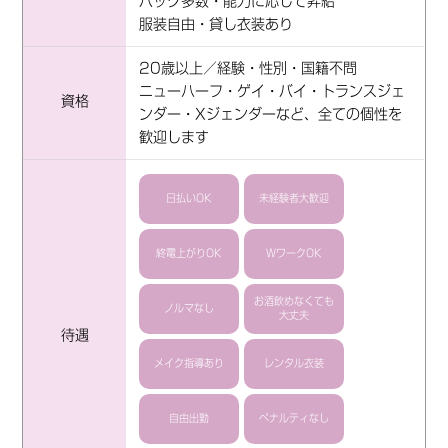
バック多数・能力に応じて昇給
服装自由・貸し衣装あり
20歳以上／経験・性別・国籍不問
ニューハーフ・ゲイ・バイ・トランスジェ
資格
ンダー・Xジェンダーなど、全ての個性を
歓迎します
日払いOK
未経験者大歓迎
終電上がりOK
WワークOK
お酒飲めなくても
ノルマなし
大丈夫
待遇
メイク指導あり
レンタル衣装
自由出勤
ペナルティなし