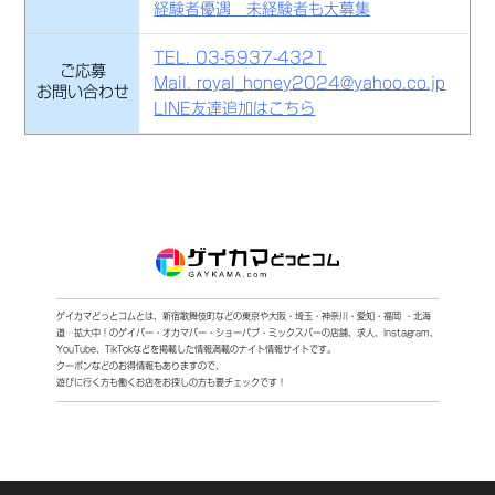
経験者優遇 未経験者も大募集
TEL. 03-5937-4321
ご応募
Mail. royal_honey2024@yahoo.co.jp
お問い合わせ
LINE友達追加はこちら
ゲイカマどっとコムとは、新宿歌舞伎町などの東京や大阪・埼玉・神奈川・愛知・福岡 ・北海
道…拡大中！
のゲイバー・オカマバー・ショーパブ・ミックスバーの店舗、求人、Instagram、
YouTube、TikTokなどを
掲載した情報満載のナイト情報サイトです。
クーポンなどのお得情報もありますので、
遊びに行く方も働くお店をお探しの方も要チェックです！