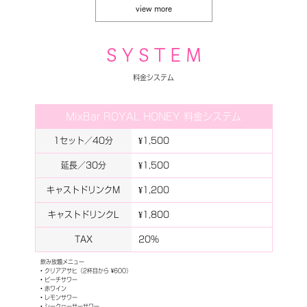
view more
S Y S T E M
料金システム
MixBar ROYAL HONEY 料金システム
1セット／40分
¥1,500
延長／30分
¥1,500
キャストドリンクM
¥1,200
キャストドリンクL
¥1,800
TAX
20%
飲み放題メニュー
• クリアアサヒ（2杯目から ¥600）
• ビーチサワー
• 赤ワイン
• レモンサワー
• シークヮーサーサワー