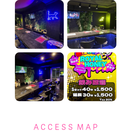
A C C E S S M A P