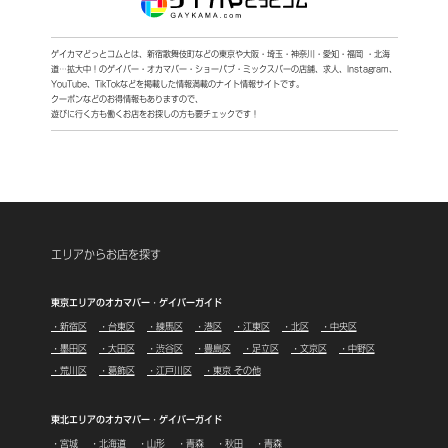
ゲイカマどっとコムとは、新宿歌舞伎町などの東京や大阪・埼玉・神奈川・愛知・福岡 ・北海
道…拡大中！
のゲイバー・オカマバー・ショーパブ・ミックスバーの店舗、求人、Instagram、
YouTube、TikTokなどを
掲載した情報満載のナイト情報サイトです。
クーポンなどのお得情報もありますので、
遊びに行く方も働くお店をお探しの方も要チェックです！
エリアからお店を探す
東京エリアのオカマバー・ゲイバーガイド
・新宿区
・台東区
・練馬区
・港区
・江東区
・北区
・中央区
・墨田区
・大田区
・渋谷区
・豊島区
・足立区
・文京区
・中野区
・荒川区
・葛飾区
・江戸川区
・東京 その他
東北エリアのオカマバー・ゲイバーガイド
・宮城
・北海道
・山形
・青森
・秋田
・青森