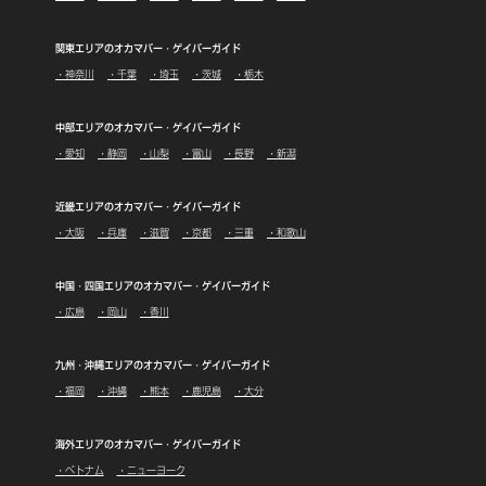
関東エリアのオカマバー・ゲイバーガイド
・神奈川
・千葉
・埼玉
・茨城
・栃木
中部エリアのオカマバー・ゲイバーガイド
・愛知
・静岡
・山梨
・富山
・長野
・新潟
近畿エリアのオカマバー・ゲイバーガイド
・大阪
・兵庫
・滋賀
・京都
・三重
・和歌山
中国・四国エリアのオカマバー・ゲイバーガイド
・広島
・岡山
・香川
九州・沖縄エリアのオカマバー・ゲイバーガイド
・福岡
・沖縄
・熊本
・鹿児島
・大分
海外エリアのオカマバー・ゲイバーガイド
・ベトナム
・ニューヨーク