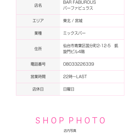
BAR FABUROUS
店名
バーファビュラス
エリア
東北 / 宮城
業種
ミックスバー
仙台市青葉区国分町2-12-5 凱
住所
旋門ビル4階
電話番号
08033226339
営業時間
22時～LAST
店休日
日曜日
S H O P P H O T O
店内写真