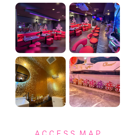
A C C E S S M A P