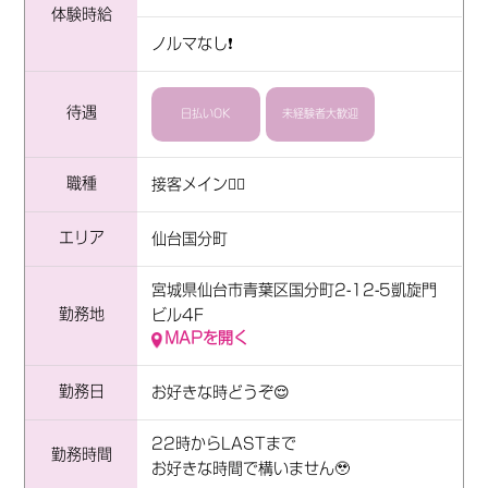
体験時給
ノルマなし❗️
待遇
日払いOK
未経験者大歓迎
職種
接客メイン💁‍♀️
エリア
仙台国分町
宮城県仙台市青葉区国分町2-12-5凱旋門
勤務地
ビル4F
MAPを開く
勤務日
お好きな時どうぞ😌
22時からLASTまで
勤務時間
お好きな時間で構いません🥹