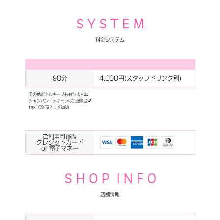
S Y S T E M
料金システム
90分
4,000円(スタッフドリンク別)
その他ボトルキープも有ります💁‍♀️
シャンパン・テキーラは別途料金💕
tax10%頂きます🙌🙌
ご利用可能な
クレジットカード
or 電子マネー
S H O P I N F O
店舗情報