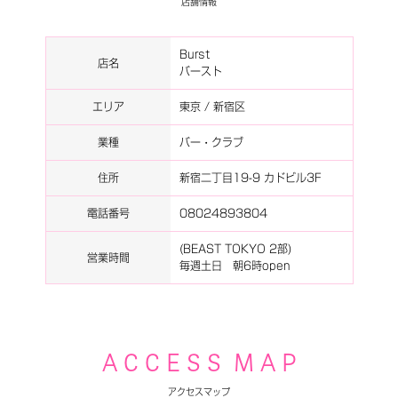
店舗情報
Burst
店名
バースト
エリア
東京 / 新宿区
業種
バー・クラブ
住所
新宿二丁目19-9 カドビル3F
電話番号
08024893804
(BEAST TOKYO 2部)
営業時間
毎週土日 朝6時open
A C C E S S M A P
アクセスマップ