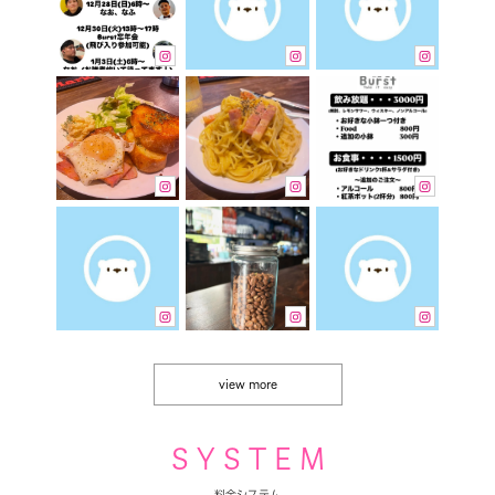
view more
S Y S T E M