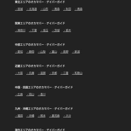
東北エリアのオカマバー・ゲイバーガイド
・宮城
・北海道
・山形
・青森
・秋田
・青森
関東エリアのオカマバー・ゲイバーガイド
・神奈川
・千葉
・埼玉
・茨城
・栃木
中部エリアのオカマバー・ゲイバーガイド
・愛知
・静岡
・山梨
・富山
・長野
・新潟
近畿エリアのオカマバー・ゲイバーガイド
・大阪
・兵庫
・滋賀
・京都
・三重
・和歌山
中国・四国エリアのオカマバー・ゲイバーガイド
・広島
・岡山
・香川
九州・沖縄エリアのオカマバー・ゲイバーガイド
・福岡
・沖縄
・熊本
・鹿児島
・大分
海外エリアのオカマバー・ゲイバーガイド