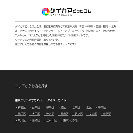
ゲイカマどっとコムとは、新宿歌舞伎町などの東京や大阪・埼玉・神奈川・愛知・福岡 ・北海
道…拡大中！
のゲイバー・オカマバー・ショーパブ・ミックスバーの店舗、求人、Instagram、
YouTube、TikTokなどを
掲載した情報満載のナイト情報サイトです。
クーポンなどのお得情報もありますので、
遊びに行く方も働くお店をお探しの方も要チェックです！
エリアからお店を探す
東京エリアのオカマバー・ゲイバーガイド
・新宿区
・台東区
・練馬区
・港区
・江東区
・北区
・中央区
・墨田区
・大田区
・渋谷区
・豊島区
・足立区
・文京区
・中野区
・荒川区
・葛飾区
・江戸川区
・東京 その他