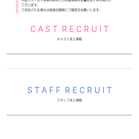
料金システムや営業時間などの店舗情報は急遽変更になる場合が
ございます。
ご来店される場合は直接店舗様にご確認をお願いします。
C A S T R E C R U I T
キャスト求人情報
S T A F F R E C R U I T
スタッフ求人情報