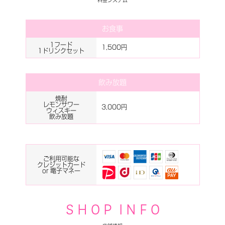
料金システム
お食事
1フード
1,500円
1ドリンクセット
飲み放題
焼酎
レモンサワー
3,000円
ウィスキー
飲み放題
ご利用可能な
クレジットカード
or 電子マネー
S H O P I N F O