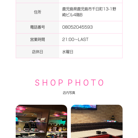
鹿児島県鹿児島市千日町13-1野
住所
崎ビル4階B
電話番号
08052045593
営業時間
21:00～LAST
店休日
水曜日
S H O P P H O T O
店内写真