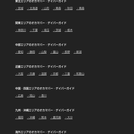
東北エリアのオカマバー・ゲイバーガイド
・宮城
・北海道
・山形
・青森
・秋田
・青森
関東エリアのオカマバー・ゲイバーガイド
・神奈川
・千葉
・埼玉
・茨城
・栃木
中部エリアのオカマバー・ゲイバーガイド
・愛知
・静岡
・山梨
・富山
・長野
・新潟
近畿エリアのオカマバー・ゲイバーガイド
・大阪
・兵庫
・滋賀
・京都
・三重
・和歌山
中国・四国エリアのオカマバー・ゲイバーガイド
・広島
・岡山
・香川
九州・沖縄エリアのオカマバー・ゲイバーガイド
・福岡
・沖縄
・熊本
・鹿児島
・大分
海外エリアのオカマバー・ゲイバーガイド