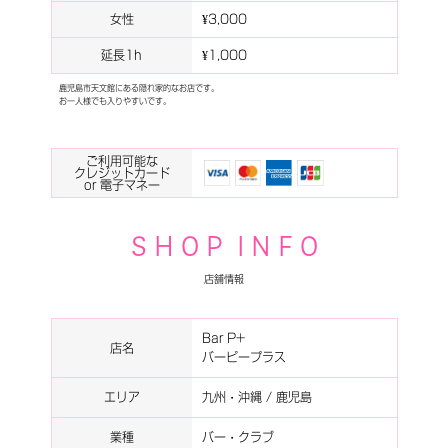
女性
¥3,000
延長1h
¥1,000
鹿児島市天文館にある隠れ家的なお店です。
お一人様でも入りやすいです。
ご利用可能な
クレジットカード
or 電子マネー
S H O P I N F O
店舗情報
Bar P+
店名
バーピープラス
エリア
九州・沖縄 / 鹿児島
業種
バー・クラブ