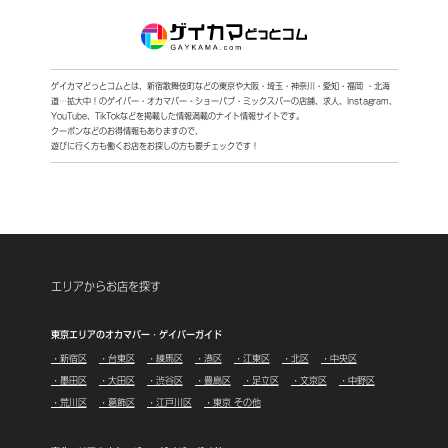
ゲイカマどっとコムとは、新宿歌舞伎町などの東京や大阪・埼玉・神奈川・愛知・福岡 ・北海
道…拡大中！
のゲイバー・オカマバー・ショーパブ・ミックスバーの店舗、求人、Instagram、
YouTube、TikTokなどを
掲載した情報満載のナイト情報サイトです。
クーポンなどのお得情報もありますので、
遊びに行く方も働くお店をお探しの方も要チェックです！
エリアからお店を探す
東京エリアのオカマバー・ゲイバーガイド
・新宿区
・台東区
・練馬区
・港区
・江東区
・北区
・中央区
・墨田区
・大田区
・渋谷区
・豊島区
・足立区
・文京区
・中野区
・荒川区
・葛飾区
・江戸川区
・東京 その他