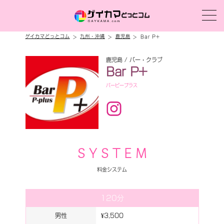
ゲイカマどっとコム
九州・沖縄
鹿児島
Bar P+
鹿児島 / バー・クラブ
Bar P+
バーピープラス
S Y S T E M
料金システム
120分
男性
¥3,500