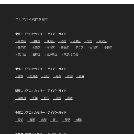
エリアからお店を探す
東京エリアのオカマバー・ゲイバーガイド
・新宿区
・台東区
・練馬区
・港区
・江東区
・北区
・中央区
・墨田区
・大田区
・渋谷区
・豊島区
・足立区
・文京区
・中野区
・荒川区
・葛飾区
・江戸川区
・東京 その他
東北エリアのオカマバー・ゲイバーガイド
・宮城
・北海道
・山形
・青森
・秋田
・青森
関東エリアのオカマバー・ゲイバーガイド
・神奈川
・千葉
・埼玉
・茨城
・栃木
中部エリアのオカマバー・ゲイバーガイド
・愛知
・静岡
・山梨
・富山
・長野
・新潟