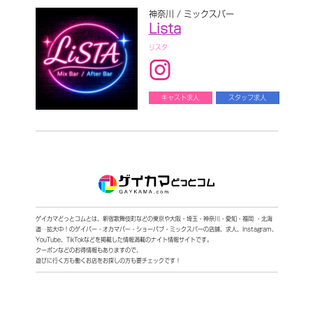
神奈川 / ミックスバー
Lista
リスタ
キャスト求人
スタッフ求人
ゲイカマどっとコムとは、新宿歌舞伎町などの東京や大阪・埼玉・神奈川・愛知・福岡 ・北海
道…拡大中！
のゲイバー・オカマバー・ショーパブ・ミックスバーの店舗、求人、Instagram、
YouTube、TikTokなどを
掲載した情報満載のナイト情報サイトです。
クーポンなどのお得情報もありますので、
遊びに行く方も働くお店をお探しの方も要チェックです！