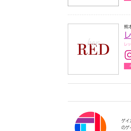
熊
レ
レッ
ゲイ
のゲ