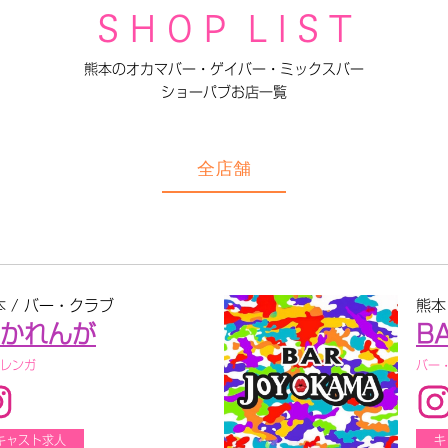
S H O P L I S T
熊本のオカマバー・ゲイバー・ミックスバー
ショーパブお店一覧
全店舗
本 / バー・クラブ
熊本
かれんが
B
レンガ
バー
キャスト求人
キ