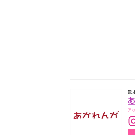
熊
あ
アカ