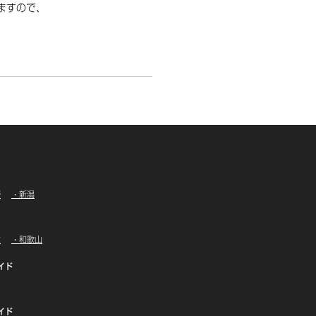
ますので、
野
・新潟
重
・和歌山
イド
イド