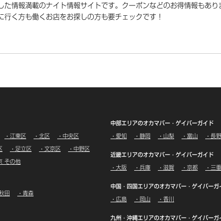
した情報満載のナイト情報サイトです。
クーポンなどのお得情報もあり
に行く方も働くお店をお探しの方も要チェックです！
中部エリアのオカマバー・ゲイバーガイド
・江東区
・北区
・中央区
・愛知
・静岡
・山梨
・富山
・長
区
・足立区
・文京区
・中野区
近畿エリアのオカマバー・ゲイバーガイド
京 その他
・大阪
・兵庫
・滋賀
・京都
・三
中国・四国エリアのオカマバー・ゲイバーガ
秋田
・青森
・広島
・岡山
・香川
九州・沖縄エリアのオカマバー・ゲイバーガ