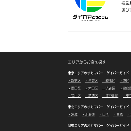
掲載
遊び
エリアからお店を探す
東京エリアのオカマバー・ゲイバーガイド
・新宿区
・台東区
・練馬区
・港区
・墨田区
・大田区
・渋谷区
・豊島
・荒川区
・葛飾区
・江戸川区
・東
東北エリアのオカマバー・ゲイバーガイド
・宮城
・北海道
・山形
・青森
・
関東エリアのオカマバー・ゲイバーガイド