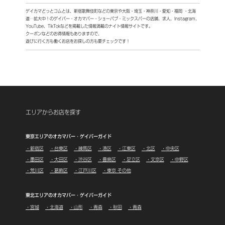
ゲイカマどっとコムとは、新宿歌舞伎町などの東京や大阪・埼玉・神奈川・愛知・福岡 ・北海
道…拡大中！
のゲイバー・オカマバー・ショーパブ・ミックスバーの店舗、求人、Instagram、
YouTube、TikTokなどを
掲載した情報満載のナイト情報サイトです。
クーポンなどのお得情報もありますので、
遊びに行く方も働くお店をお探しの方も要チェックです！
エリアからお店を探す
東京エリアのオカマバー・ゲイバーガイド
・新宿区
・台東区
・練馬区
・港区
・江東区
・北区
・中央区
・墨田区
・大田区
・渋谷区
・豊島区
・足立区
・文京区
・中野区
・荒川区
・葛飾区
・江戸川区
・東京 その他
東北エリアのオカマバー・ゲイバーガイド
・宮城
・北海道
・山形
・青森
・秋田
・青森